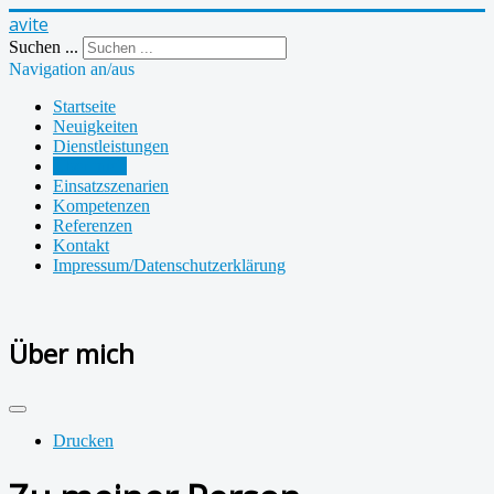
avite
Suchen ...
Navigation an/aus
Startseite
Neuigkeiten
Dienstleistungen
Über mich
Einsatzszenarien
Kompetenzen
Referenzen
Kontakt
Impressum/Datenschutzerklärung
Über mich
Drucken